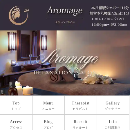
Top
Menu
Therapist
Gallery
トップ
メニュー
セラピスト
ギャラリー
Access
Blog
Recruit
Info
アクセス
ブログ
リクルート
ご利用案内