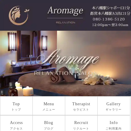
Top
Menu
Therapist
Gallery
トップ
メニュー
セラピスト
ギャラリー
Access
Blog
Recruit
Info
アクセス
ブログ
リクルート
ご利用案内